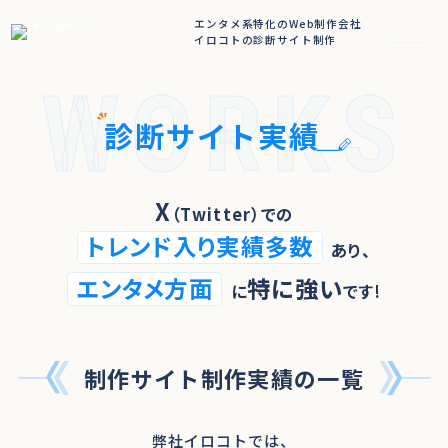
エンタメ系特化のWeb制作会社
イロコトの診断サイト制作
WORKS
診断サイト実績
X
（Twitter）での
トレンド入り実績多数
あり、
エンタメ方面
特に強い
に
です!
制作サイト制作実績の一覧
弊社イロコトでは、