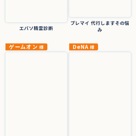
ブレマイ 代行しますその悩
エバソ精霊診断
み
ゲームオン
DeNA
様
様