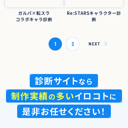
ガルパ×転スラ
Re:STARSキャラクター診
コラボキャラ診断
断
1
2
NEXT
診断サイト
なら
制作実績
多い
イロコト
の
に
是非お任せください！