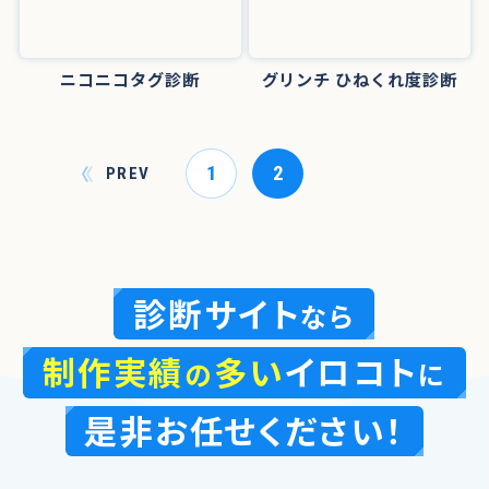
ニコニコタグ診断
グリンチ ひねくれ度診断
1
2
PREV
診断サイト
なら
制作実績
多い
イロコト
の
に
是非お任せください！