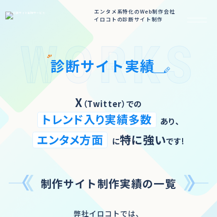
エンタメ系特化のWeb制作会社
イロコトの診断サイト制作
WORKS
診断サイト実績
X
（Twitter）での
トレンド入り実績多数
あり、
エンタメ方面
特に強い
に
です!
制作サイト制作実績の一覧
弊社イロコトでは、